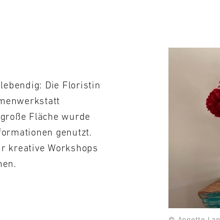
ebendig: Die Floristin
umenwerkstatt
r große Fläche wurde
formationen genutzt.
ür kreative Workshops
nen.
© Annette La