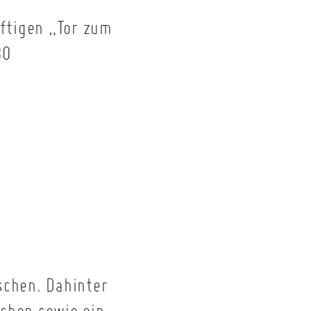
ftigen „Tor zum
80
schen. Dahinter
ächen sowie ein