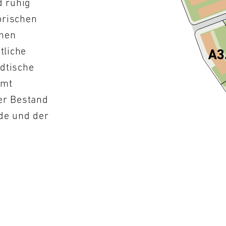
d ruhig
orischen
enen
tliche
dtische
amt
er Bestand
de und der